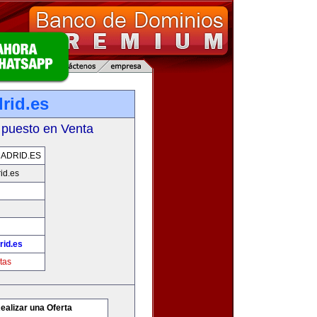
rid.es
 puesto en Venta
ADRID.ES
id.es
id.es
tas
ealizar una Oferta