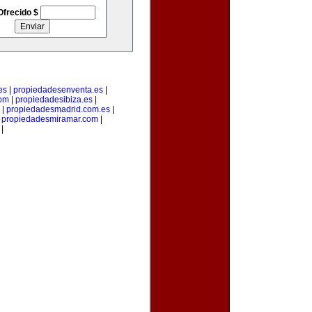
Ofrecido $
es
|
propiedadesenventa.es
|
com
|
propiedadesibiza.es
|
|
propiedadesmadrid.com.es
|
|
propiedadesmiramar.com
|
|