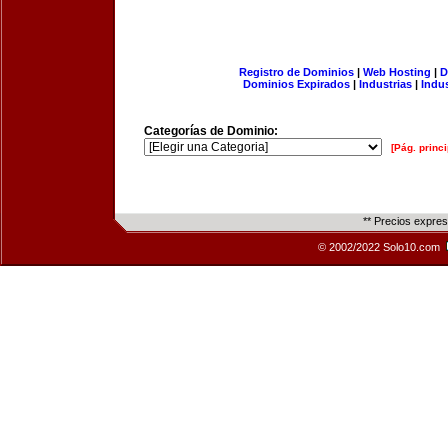
Registro de Dominios
|
Web Hosting
|
D
Dominios Expirados
|
Industrias
|
Indu
Categorías de Dominio:
[Pág. princi
** Precios expre
© 2002/2022 Solo10.com