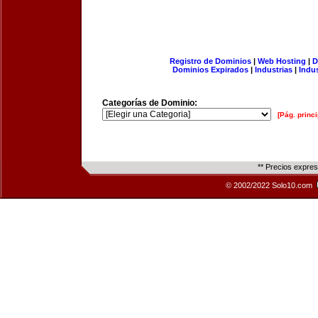
Registro de Dominios
|
Web Hosting
|
D
Dominios Expirados
|
Industrias
|
Indu
Categorías de Dominio:
[Pág. princi
** Precios expre
© 2002/2022 Solo10.com