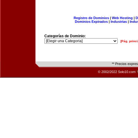
Registro de Dominios
|
Web Hosting
|
D
Dominios Expirados
|
Industrias
|
Indu
Categorías de Dominio:
[Pág. princi
** Precios expre
© 2002/2022 Solo10.com