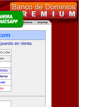
.com
 puesto en Venta
YO.COM
com
ebidas
ferta!
.com
tas