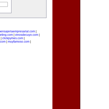
ensajeriaempresarial.com
|
eting.com
|
vinosdecuyo.com
|
|
clickpymes.com
|
.com
|
muyfamoso.com
|