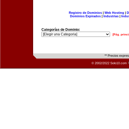
Registro de Dominios
|
Web Hosting
|
D
Dominios Expirados
|
Industrias
|
Indu
Categorías de Dominio:
[Pág. princi
** Precios expre
© 2002/2022 Solo10.com