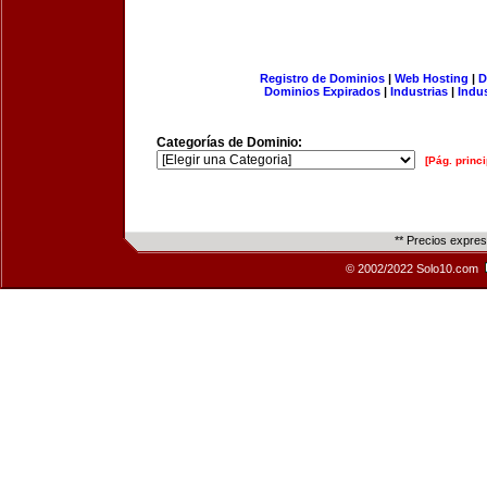
Registro de Dominios
|
Web Hosting
|
D
Dominios Expirados
|
Industrias
|
Indu
Categorías de Dominio:
[Pág. princi
** Precios expre
© 2002/2022 Solo10.com