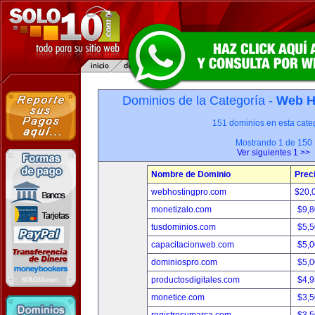
Dominios de la Categoría -
Web H
151 dominios en esta categ
Mostrando 1 de 150
Ver siguientes 1 >>
Nombre de Dominio
Prec
webhostingpro.com
$20,
monetizalo.com
$9,
tusdominios.com
$5,
capacitacionweb.com
$5,
dominiospro.com
$5,
productosdigitales.com
$4,
monetice.com
$3,